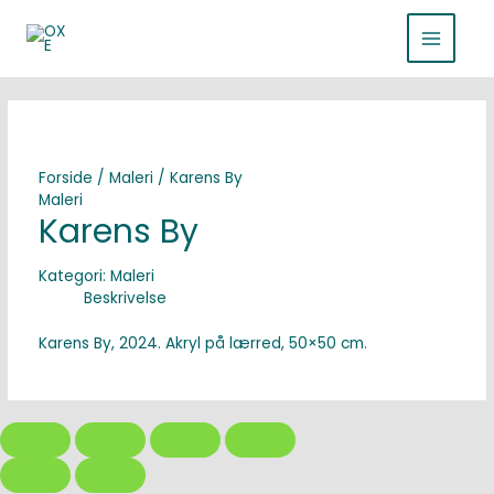
Gå
MAIN
til
indholdet
MENU
Forside
/
Maleri
/ Karens By
Maleri
Karens By
Kategori:
Maleri
Beskrivelse
Karens By, 2024. Akryl på lærred, 50×50 cm.