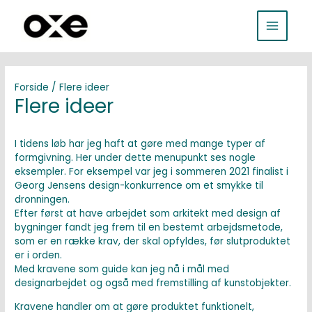
Gå
MAIN
til
indholdet
MENU
Forside
/ Flere ideer
Flere ideer
I tidens løb har jeg haft at gøre med mange typer af
formgivning. Her under dette menupunkt ses nogle
eksempler. For eksempel var jeg i sommeren 2021 finalist i
Georg Jensens design-konkurrence om et smykke til
dronningen.
Efter først at have arbejdet som arkitekt med design af
bygninger fandt jeg frem til en bestemt arbejdsmetode,
som er en række krav, der skal opfyldes, før slutproduktet
er i orden.
Med kravene som guide kan jeg nå i mål med
designarbejdet og også med fremstilling af kunstobjekter.
Kravene handler om at gøre produktet funktionelt,