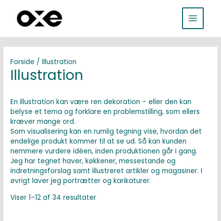
Gå
MAIN
til
indholdet
MENU
Forside
/ Illustration
Illustration
En illustration kan være ren dekoration – eller den kan
belyse et tema og forklare en problemstilling, som ellers
kræver mange ord.
Som visualisering kan en rumlig tegning vise, hvordan det
endelige produkt kommer til at se ud. Så kan kunden
nemmere vurdere idéen, inden produktionen går i gang.
Jeg har tegnet haver, køkkener, messestande og
indretningsforslag samt illustreret artikler og magasiner. I
øvrigt laver jeg portrætter og karikaturer.
Viser 1–12 af 34 resultater