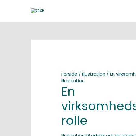
Gå
til
indholdet
Forside
/
Illustration
/ En virksomh
Illustration
En
virksomheds
rolle
Illustration til artikel om en leders