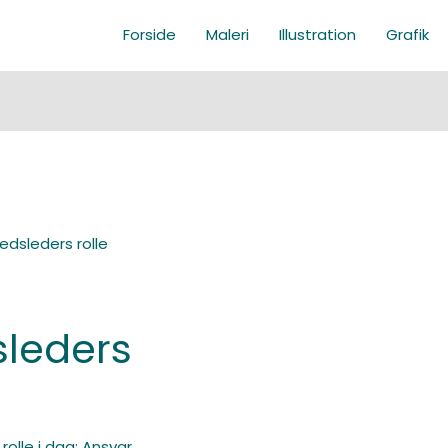
Forside
Maleri
Illustration
Grafik
edsleders rolle
leders
 rolle i dag: Ansvar,