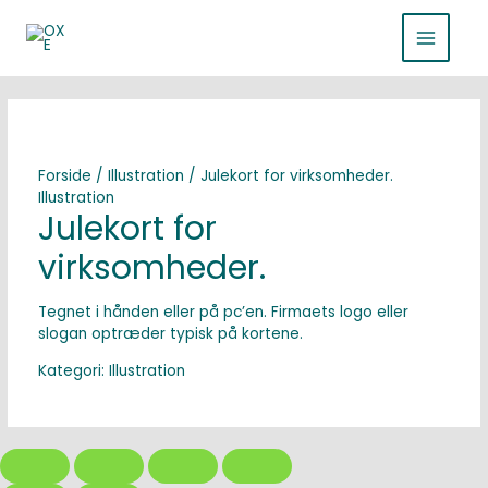
Gå
MAIN
til
indholdet
MENU
Forside
/
Illustration
/ Julekort for virksomheder.
Illustration
Julekort for
virksomheder.
Tegnet i hånden eller på pc’en. Firmaets logo eller
slogan optræder typisk på kortene.
Kategori:
Illustration