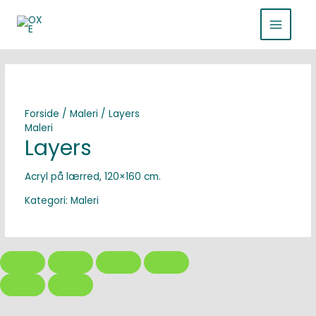
Gå
MAIN
til
indholdet
MENU
Forside
/
Maleri
/ Layers
Maleri
Layers
Acryl på lærred, 120×160 cm.
Kategori:
Maleri