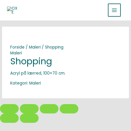
Gå
MAIN
til
indholdet
MENU
Forside
/
Maleri
/ Shopping
Maleri
Shopping
Acryl på lærred, 100×70 cm.
Kategori:
Maleri