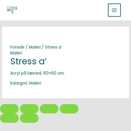
Gå
MAIN
til
indholdet
MENU
Forside
/
Maleri
/ Stress a’
Maleri
Stress a’
Acryl på lærred, 60×60 cm.
Kategori:
Maleri